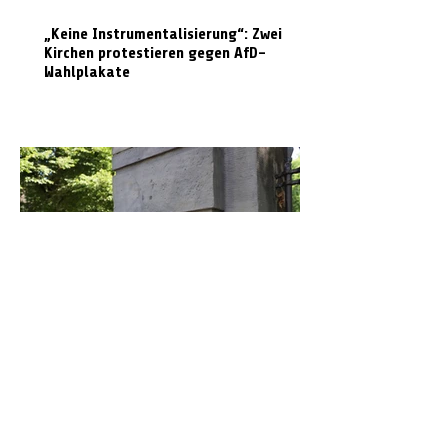
„Keine Instrumentalisierung“: Zwei
Kirchen protestieren gegen AfD-
Wahlplakate
Graffiti in Celle entfernen: Das kostet es
den Steuerzahler