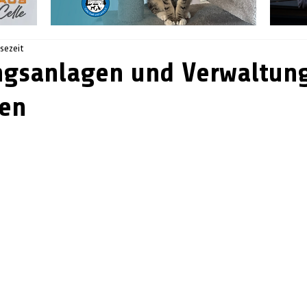
esezeit
ngsanlagen und Verwaltun
sen