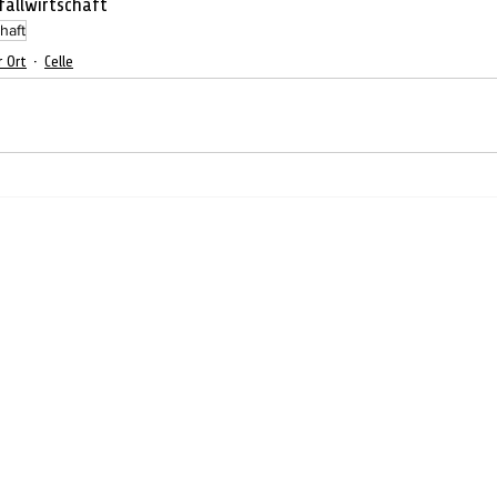
allwirtschaft 
haft
r Ort
Celle