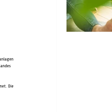
anlagen 
bandes 
et. Die 