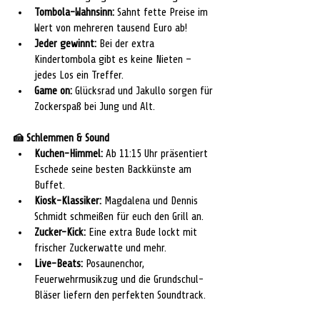
Tombola-Wahnsinn:
 Sahnt fette Preise im 
Wert von mehreren tausend Euro ab!
Jeder gewinnt:
 Bei der extra 
Kindertombola gibt es keine Nieten – 
jedes Los ein Treffer.
Game on:
 Glücksrad und Jakullo sorgen für 
Zockerspaß bei Jung und Alt.
🍰
 Schlemmen & Sound
Kuchen-Himmel:
 Ab 11:15 Uhr präsentiert 
Eschede seine besten Backkünste am 
Buffet.
Kiosk-Klassiker:
 Magdalena und Dennis 
Schmidt schmeißen für euch den Grill an.
Zucker-Kick:
 Eine extra Bude lockt mit 
frischer Zuckerwatte und mehr.
Live-Beats:
 Posaunenchor, 
Feuerwehrmusikzug und die Grundschul-
Bläser liefern den perfekten Soundtrack.