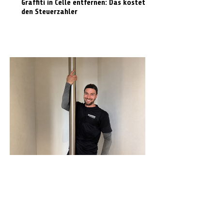
Graffiti in Celle entfernen: Das kostet es
den Steuerzahler
N-Joy-Challenge in Celle: Moderator
rutscht 143 Mal die Feuerwehrstange
runter