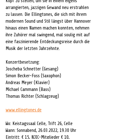
Kopf zu stellen, um sie in einem eigens 
arrangierten, jazzigen Gewand neu erstrahlen 
zu lassen. Die Ellingtones, die sich mit ihrem 
modernen Sound und Stil längst über Hannover 
hinaus einen Namen machen konnten, nehmen 
ihre Zuhörer mal swingend, mal soulig mit auf 
eine faszinierende Entdeckungsreise durch die 
Musik der letzten Jahrzehnte.
Konzertbesetzung:
Joscheba Schnetter (Gesang)
Simon Becker-Foss (Saxophon)
Andreas Meyer (Klavier)
Michael Cammann (Bass)
Thomas Richter (Schlagzeug)
www.ellingtones.de
Wo: Keistagssaal Celle, Trift 26, Celle
Wann: Sonnabend, 26.03.2022, 19.30 Uhr
Eintritt: € 15, NJIC-Mitglieder € 10, 