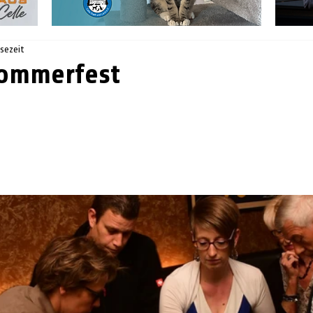
esezeit
ommerfest