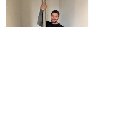
N-Joy-Challenge in Celle: Moderator
rutscht 143 Mal die Feuerwehrstange
runter