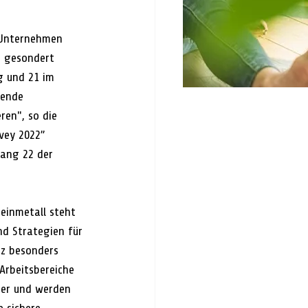
 Unternehmen 
n gesondert 
g und 21 im 
gende 
ren", so die 
vey 2022” 
Rang 22 der 
einmetall steht 
d Strategien für 
nz besonders 
Arbeitsbereiche 
ter und werden 