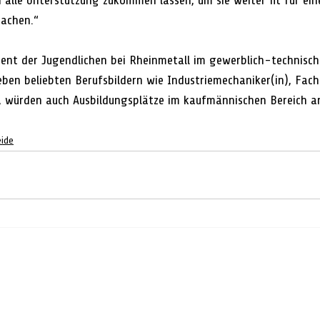
alle Unterstützung zukommen lassen, um sie weiter fit für eine
machen.“
zent der Jugendlichen bei Rheinmetall im gewerblich-technisch
ben beliebten Berufsbildern wie Industriemechaniker(in), Fach
), würden auch Ausbildungsplätze im kaufmännischen Bereich 
eide