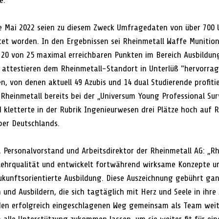
e. 
e Mai 2022 seien zu diesem Zweck Umfragedaten von über 700
et worden. In den Ergebnissen sei Rheinmetall Waffe Munitio
 20 von 25 maximal erreichbaren Punkten im Bereich Ausbildun
 attestieren dem Rheinmetall-Standort in Unterlüß "hervorra
, von denen aktuell 49 Azubis und 14 dual Studierende profitie
 Rheinmetall bereits bei der „Universum Young Professional Sur
kletterte in der Rubrik Ingenieurwesen drei Plätze hoch auf 
ber Deutschlands.
, Personalvorstand und Arbeitsdirektor der Rheinmetall AG: „Rh
 Lehrqualität und entwickelt fortwährend wirksame Konzepte un
zukunftsorientierte Ausbildung. Diese Auszeichnung gebührt ga
und Ausbildern, die sich tagtäglich mit Herz und Seele in ihre 
 den erfolgreich eingeschlagenen Weg gemeinsam als Team wei