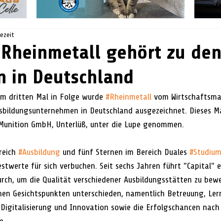
sezeit
: Rheinmetall gehört zu de
n in Deutschland
 dritten Mal in Folge wurde 
#Rheinmetall
 vom Wirtschaftsma
usbildungsunternehmen in Deutschland ausgezeichnet. Dieses M
 Munition GmbH, Unterlüß, unter die Lupe genommen.
reich 
#Ausbildung
 und fünf Sternen im Bereich Duales 
#Studiu
twerte für sich verbuchen. Seit sechs Jahren führt "Capital" e
rch, um die Qualität verschiedener Ausbildungsstätten zu bewe
en Gesichtspunkten unterschieden, namentlich Betreuung, Lern
Digitalisierung und Innovation sowie die Erfolgschancen nach 