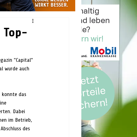
n Top-
gazin "Capital" 
al wurde auch 
m
 konnte das 
ine 
rten. Dabei 
en im Betrieb, 
Abschluss des 