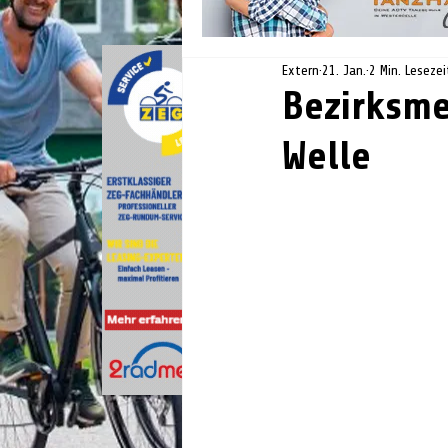
Extern
21. Jan.
2 Min. Lesezei
Bezirksme
Welle