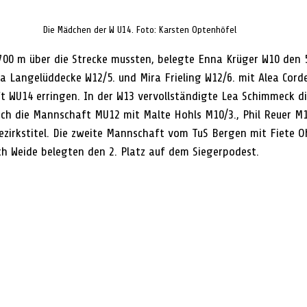
Die Mädchen der W U14. Foto: Karsten Optenhöfel
700 m über die Strecke mussten, belegte Enna Krüger W10 den 5.
 Langelüddecke W12/5. und Mira Frieling W12/6. mit Alea Corde
 WU14 erringen. In der W13 vervollständigte Lea Schimmeck d
ich die Mannschaft MU12 mit Malte Hohls M10/3., Phil Reuer M1
zirkstitel. Die zweite Mannschaft vom TuS Bergen mit Fiete Oh
h Weide belegten den 2. Platz auf dem Siegerpodest.