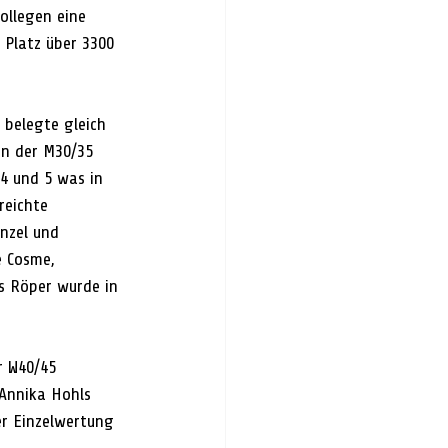
ollegen eine 
 Platz über 3300 
 belegte gleich 
 In der M30/35 
4 und 5 was in 
reichte 
nzel und 
e Cosme, 
s Röper wurde in 
r W40/45 
Annika Hohls 
er Einzelwertung 