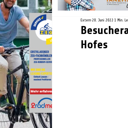
Extern
20. Juni 2022
1 Min. L
Besuchera
Hofes