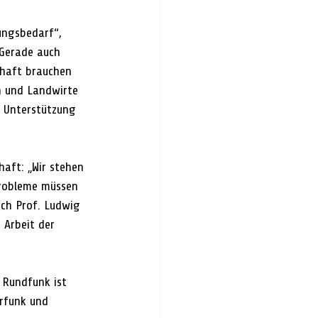
ungsbedarf“, 
„Gerade auch 
haft brauchen 
n und Landwirte 
e Unterstützung 
haft: „Wir stehen 
Probleme müssen 
uch Prof. Ludwig 
 Arbeit der 
 Rundfunk ist 
rfunk und 