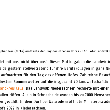
ephan Weil (Mitte) eröffente den Tag des offenen Hofes 2022. Foto: Landvolk
t mit uns, nicht über uns“: Dieses Motto gaben die Landwirti
ide gestern stellvertretend für ihre Berufskollegen in ganz Ni
le aufmachten für den Tag des offenen Hofes. Zahlreiche Besuc
bestem Sommerwetter auf die insgesamt 70 landwirtschaftlich
Landkreis Celle
. Das Landvolk Niedersachsen rechnete mit einer
 allen Höfen. Allein in Schneeheide wurden bis zu 7000 Mensche
n gezählt. In dem Dorf bei Walsrode eröffnete Ministerpräside
fs 2022 in Niedersachsen.