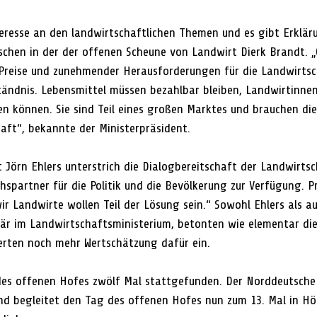
teresse an den landwirtschaftlichen Themen und es gibt Erklär
schen in der der offenen Scheune von Landwirt Dierk Brandt. 
 Preise und zunehmender Herausforderungen für die Landwirtsc
tändnis. Lebensmittel müssen bezahlbar bleiben, Landwirtinne
n können. Sie sind Teil eines großen Marktes und brauchen di
aft“, bekannte der Ministerpräsident.
 Jörn Ehlers unterstrich die Dialogbereitschaft der Landwirtsc
ächspartner für die Politik und die Bevölkerung zur Verfügung. 
r Landwirte wollen Teil der Lösung sein.“ Sowohl Ehlers als a
är im Landwirtschaftsministerium, betonten wie elementar die
erten noch mehr Wertschätzung dafür ein.
des offenen Hofes zwölf Mal stattgefunden. Der Norddeutsche
nd begleitet den Tag des offenen Hofes nun zum 13. Mal in Hö