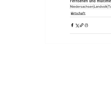
Fernsehen und multimed
Niedersachsen
Landvolk
T
Wirtschaft