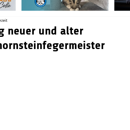
ezeit
g neuer und alter
hornsteinfegermeister