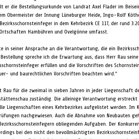
ielt er die Bestellungsurkunde von Landrat Axel Flader im Beis
em Obermeister der Innung Lüneburger Heide, Ingo-Rolf Köther
Bezirksschornsteinfeger in dem Kehrbezirk CE 117, der rund 3.2
 Ortschaften Hambühren und Ovelgönne umfasst.
te in seiner Ansprache an die Verantwortung, die ein Bezirkssc
Bestellung spreche ich die Erwartung aus, dass Herr Rau seine 
sschornsteinfeger erfüllen und die Vorschriften des Schornste
uer- und baurechtlichen Vorschriften beachten wird.“
t Rau für die zweimal in sieben Jahren in jeder Liegenschaft d
tättenschau zuständig. Die alleinige Verantwortung erstreckt 
lle Liegenschaften eines Kehrbezirkes aufgelistet werden. Im
rüfungen nachgewiesen. Auch die Abnahme von Neubauten gehö
Bezirksschornsteinfegern obliegenden Aufgaben. Der Konkurren
lerdings bei den nicht den bevollmächtigten Bezirksschornstein