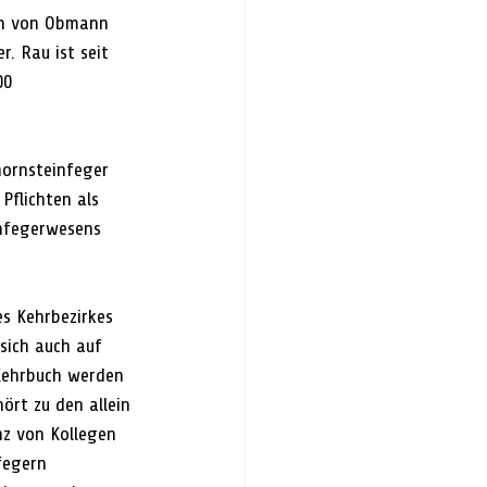
ein von Obmann 
. Rau ist seit 
00 
hornsteinfeger 
Pflichten als 
infegerwesens 
es Kehrbezirkes 
sich auch auf 
 Kehrbuch werden 
rt zu den allein 
z von Kollegen 
fegern 