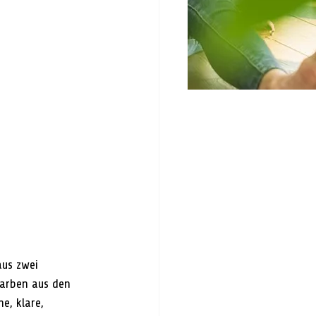
aus zwei 
arben aus den 
e, klare, 