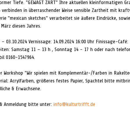
ormer Tiefe. "GEWAGT ZART" Ihre aktuellen kleinformatigen Gr
verbinden in überraschender Weise sensible Zartheit mit kraftv
erie "mexican sketches" verarbeitet sie äußere Eindrücke, sowie
 März diesen Jahres.
 – 03.10.2024 Vernissage: 14.09.2024 16:00 Uhr Finissage-Café: 
iten: Samstag 11 – 13 h , Sonntag 14 - 17 h oder nach telefon
il 0160-1547964. 
er Workshop "Wir spielen mit Komplementär-/Farben in Rakelte
rial: Acrylfarben, größeres festes Papier, Spachtel bitte mitbri
dliche & Erwachsene. 
& Anmeldung bitte unter: 
info@kulturtrifft.de