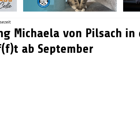
esezeit
ng Michaela von Pilsach in 
f(f)t ab September