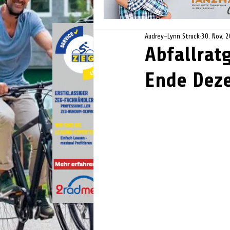
Audrey-Lynn Struck
30. Nov. 
Abfallratg
Ende Dez