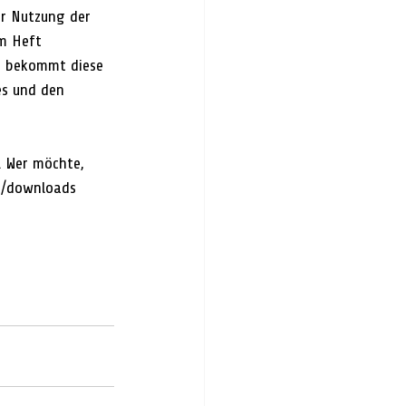
er Nutzung der 
m Heft 
e, bekommt diese 
s und den 
. Wer möchte, 
e/downloads 