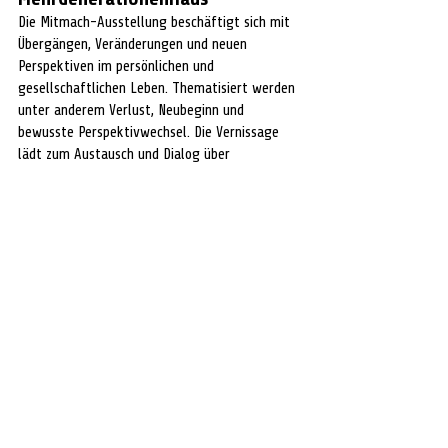
Die Mitmach-Ausstellung beschäftigt sich mit 
Übergängen, Veränderungen und neuen 
Perspektiven im persönlichen und 
gesellschaftlichen Leben. Thematisiert werden 
unter anderem Verlust, Neubeginn und 
bewusste Perspektivwechsel. Die Vernissage 
lädt zum Austausch und Dialog über 
Veränderungsprozesse ein.
Wann:
 Sonntag, 10. Mai, 10.30 bis 12.30 Uhr
Wo:
 MehrGenerationenHaus Celle, Fritzenwiese 
46
Eintritt:
 frei
Muttertagsjazz im Kaffeegarten 
Sülze
Die Neue Jazz Initiative Celle lädt traditionell 
zur Jazzmatinee am Muttertag ein. Die 
Savannah Jazzband spielt Klassiker aus 