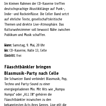
Im kleinen Rahmen der CD-Kaserne treffen 
deutschsprachige Akustikklänge auf Punk-, 
Indie- und Rockeinflüsse. Die Celler Band setzt 
auf ehrliche Texte, gesellschaftskritische 
Themen und direkte Live-Atmosphäre. Das 
Kulturwohnzimmer soll bewusst Nähe zwischen 
Publikum und Musik schaffen.
Wann:
 Samstag, 9. Mai, 20 Uhr
Wo:
 CD-Kaserne, Halle 13, Celle
Eintritt:
 frei
Fäaschtbänkler bringen 
Blasmusik-Party nach Celle
Die Schweizer Band verbindet Blasmusik, Pop, 
Techno und Party-Sound zu einer 
energiegeladenen Mix. Mit Hits wie „Humpa 
Humpa“ oder „ALL IN“ gehören die 
Fäaschtbänkler inzwischen zu den 
bekanntesten Acts ihres Genres. Live gilt die 