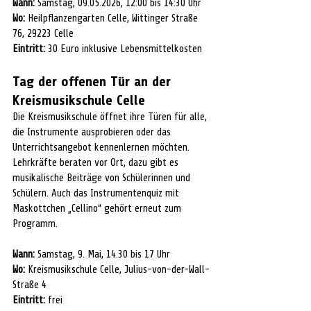
Wann: 
Samstag, 09.05.2026, 12:00 bis 14:30 Uhr
Wo:
 Heilpflanzengarten Celle, Wittinger Straße 
76, 29223 Celle
Eintritt:
 30 Euro inklusive Lebensmittelkosten
Tag der offenen Tür an der 
Kreismusikschule Celle
Die Kreismusikschule öffnet ihre Türen für alle, 
die Instrumente ausprobieren oder das 
Unterrichtsangebot kennenlernen möchten. 
Lehrkräfte beraten vor Ort, dazu gibt es 
musikalische Beiträge von Schülerinnen und 
Schülern. Auch das Instrumentenquiz mit 
Maskottchen „Cellino“ gehört erneut zum 
Programm.
Wann:
 Samstag, 9. Mai, 14.30 bis 17 Uhr
Wo:
 Kreismusikschule Celle, Julius-von-der-Wall-
Straße 4
Eintritt:
 frei