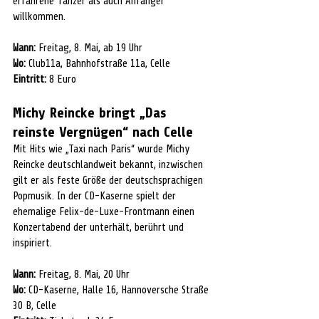
erfahrene Tänzer als auch Anfänger 
willkommen.
Wann:
 Freitag, 8. Mai, ab 19 Uhr
Wo:
 Club11a, Bahnhofstraße 11a, Celle
Eintritt:
 8 Euro
Michy Reincke bringt „Das 
reinste Vergnügen“ nach Celle
Mit Hits wie „Taxi nach Paris“ wurde Michy 
Reincke deutschlandweit bekannt, inzwischen 
gilt er als feste Größe der deutschspra
chigen 
Popmusik. In der CD-Kaserne spielt der 
ehemalige Felix-de-Luxe-Frontmann einen 
Konzertabend der unterhält, berührt und 
inspiriert.
Wann:
 Freitag, 8. Mai, 20 Uhr
Wo:
 CD-Kaserne, Halle 16, Hannoversche Straße 
30 B, Celle