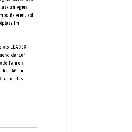
latz anlegen. 
difizieren, soll 
lplatz im 
re als LEADER-
auend darauf 
iode fahren 
 die LAG im 
kte für das 