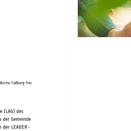
irche Faßberg frei. 
e (LAG) des 
s der Gemeinde 
ode der LEADER-