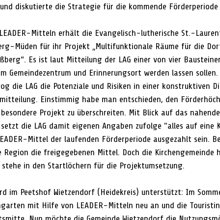
 und diskutierte die Strategie für die kommende Förderperiode
LEADER-Mitteln erhält die Evangelisch-lutherische St.-Lauren
rg-Müden für ihr Projekt „Multifunktionale Räume für die Dor
ßberg“. Es ist laut Mitteilung der LAG einer von vier Bausteinen
em Gemeindezentrum und Erinnerungsort werden lassen sollen.
g die LAG die Potenziale und Risiken in einer konstruktiven Di
semitteilung. Einstimmig habe man entschieden, den Förderhöch
s besondere Projekt zu überschreiten. Mit Blick auf das nahend
 setzt die LAG damit eigenen Angaben zufolge "alles auf eine K
LEADER-Mittel der laufenden Förderperiode ausgezahlt sein. Be
die Region die freigegebenen Mittel. Doch die Kirchengemeinde 
 stehe in den Startlöchern für die Projektumsetzung. 
ird im Peetshof Wietzendorf (Heidekreis) unterstützt: Im Somme
garten mit Hilfe von LEADER-Mitteln neu an und die Touristi
tsmitte. Nun möchte die Gemeinde Wietzendorf die Nutzungsmö