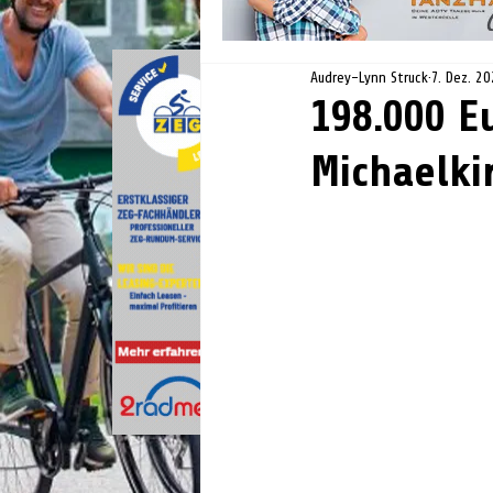
Audrey-Lynn Struck
7. Dez. 2
198.000 E
Michaelki