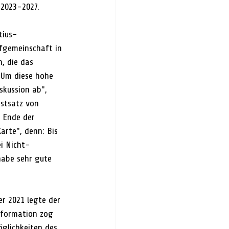
 2023-2027.
tius-
fgemeinschaft in 
, die das 
 Um diese hohe 
skussion ab", 
stsatz von 
e Ende der 
arte", denn: Bis 
i Nicht-
habe sehr gute 
r 2021 legte der 
nformation zog 
glichkeiten des 