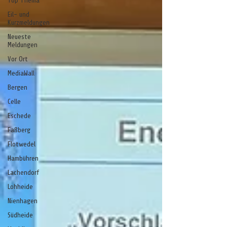
Top Thema
Eil- und
Kurzmeldungen
Neueste
Meldungen
Vor Ort
MediaWall
Bergen
Celle
Eschede
Faßberg
Flotwedel
Hambühren
Lachendorf
Lohheide
Nienhagen
Südheide