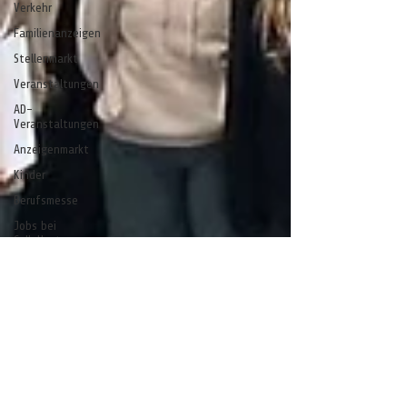
Verkehr
Familienanzeigen
Stellenmarkt
Veranstaltungen
AD-
Veranstaltungen
Anzeigenmarkt
Kinder
Berufsmesse
Jobs bei
CelleHeute
Celle - ein
Gedicht
Anzeige
stelle
stell