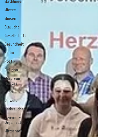
Wathlingen
Wietze
Winsen
Blaulicht
Gesellschaft
Gesundheit
Kultur
Politik
Religion
Wort zum
Montag
Sport
Umwelt
Verbraucher
Vereine +
Organisationen
Wirtschaft