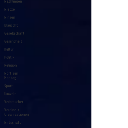
Wathlingen
Wietze
Winsen
Blaulicht
Gesellschaft
Gesundheit
Kultur
Politik
Religion
Wort zum
Montag
Sport
Umwelt
Verbraucher
Vereine +
Organisationen
Wirtschaft