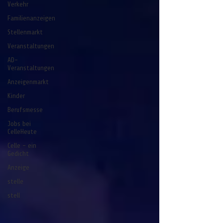
Verkehr
Familienanzeigen
Stellenmarkt
Veranstaltungen
AD-
Veranstaltungen
Anzeigenmarkt
Kinder
Berufsmesse
Jobs bei
CelleHeute
Celle - ein
Gedicht
Anzeige
stelle
stell