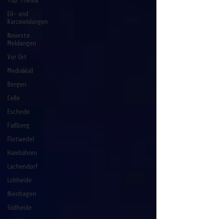
Top Thema
Eil- und
Kurzmeldungen
Neueste
Meldungen
Vor Ort
MediaWall
Bergen
Celle
Eschede
Faßberg
Flotwedel
Hambühren
Lachendorf
Lohheide
Nienhagen
Südheide