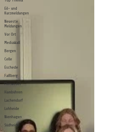
Top Thema
Eil- und
Kurzmeldungen
Neueste
Meldungen
Vor Ort
MediaWall
Bergen
Celle
Eschede
Faßberg
Flotwedel
Hambühren
Lachendorf
Lohheide
Nienhagen
Südheide