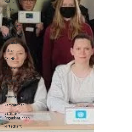
Wathlingen
Wietze
Winsen
Blaulicht
Gesellschaft
Gesundheit
Kultur
Politik
Religion
Wort zum
Montag
Sport
Umwelt
Verbraucher
Vereine +
Organisationen
Wirtschaft