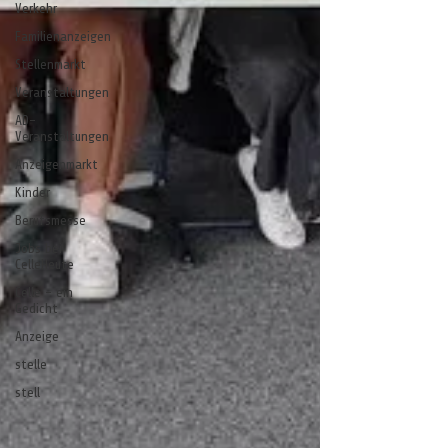
Verkehr
Familienanzeigen
Stellenmarkt
Veranstaltungen
AD-
Veranstaltungen
Anzeigenmarkt
Kinder
Berufsmesse
Jobs bei
CelleHeute
Celle - ein
Gedicht
Anzeige
stelle
stell