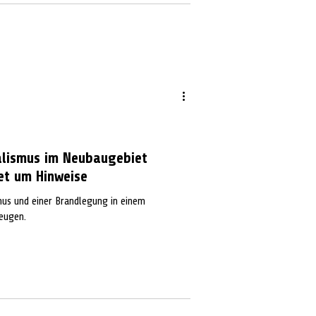
lübernachtung in Hannover. Dort lernte er
aus Bück
lismus im Neubaugebiet
tet um Hinweise
mus und einer Brandlegung in einem
Zeugen.