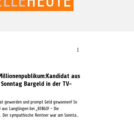
illionenpublikum:Kandidat aus
Sonntag Bargeld in der TV-
 aus Langlingen bei „BINGO! - Die
n. Der sympathische Rentner war am Sonntag
r TV-Show „BINGO!“. Unter zehntausenden
den. Das Wochenende begann für Gerhard und