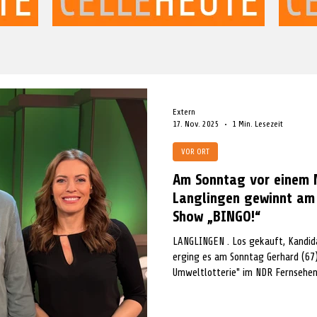
Extern
17. Nov. 2025
1 Min. Lesezeit
VOR ORT
Am Sonntag vor einem M
Langlingen gewinnt am 
Show „BINGO!“
LANGLINGEN . Los gekauft, Kandidat geworden und prompt Geld gewonnen! So
erging es am Sonntag Gerhard (67)
Umweltlotterie" im NDR Fernsehe
einer der beiden Kandidaten in de
Mitspielern war er ausgelost wor