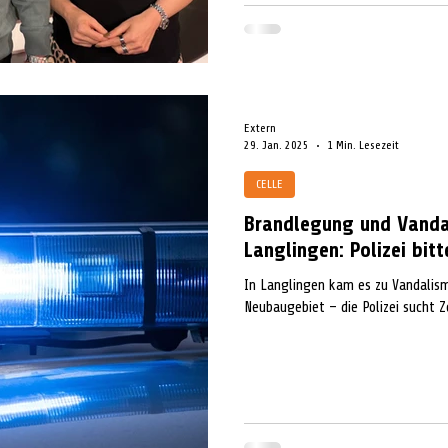
seiner Frau Kerstin mit einer Hote
dann seinen Gegenspieler Herbert 
Extern
29. Jan. 2025
1 Min. Lesezeit
CELLE
Brandlegung und Vanda
Langlingen: Polizei bit
In Langlingen kam es zu Vandalis
Neubaugebiet – die Polizei sucht 