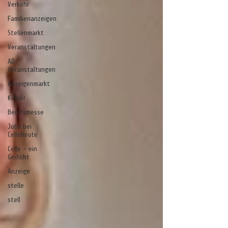
Verkehr
Familienanzeigen
Stellenmarkt
Veranstaltungen
AD-
Veranstaltungen
Anzeigenmarkt
Kinder
Berufsmesse
Jobs bei
CelleHeute
Celle - ein
Gedicht
Anzeige
stelle
stell