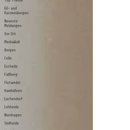
Top Thema
Eil- und
Kurzmeldungen
Neueste
Meldungen
Vor Ort
MediaWall
Bergen
Celle
Eschede
Faßberg
Flotwedel
Hambühren
Lachendorf
Lohheide
Nienhagen
Südheide