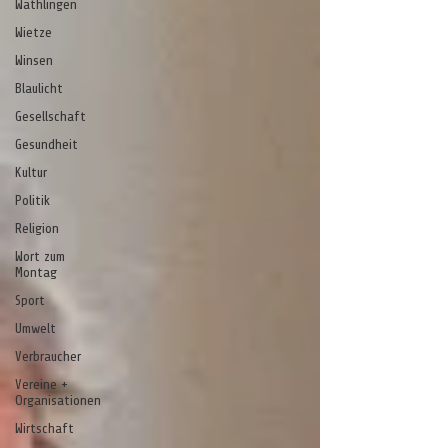
Wathlingen
Wietze
Winsen
Blaulicht
Gesellschaft
Gesundheit
Kultur
Politik
Religion
Wort zum
Montag
Sport
Umwelt
Verbraucher
Vereine +
Organisationen
Wirtschaft