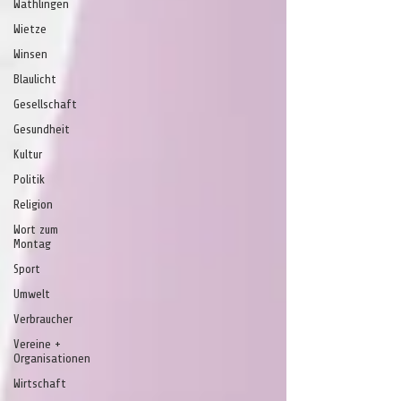
Wathlingen
Wietze
Winsen
Blaulicht
Gesellschaft
Gesundheit
Kultur
Politik
Religion
Wort zum
Montag
Sport
Umwelt
Verbraucher
Vereine +
Organisationen
Wirtschaft