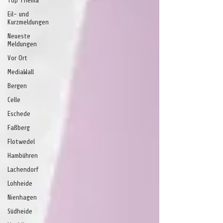
Top Thema
Eil- und
Kurzmeldungen
Neueste
Meldungen
Vor Ort
MediaWall
Bergen
Celle
Eschede
Faßberg
Flotwedel
Hambühren
Lachendorf
Lohheide
Nienhagen
Südheide