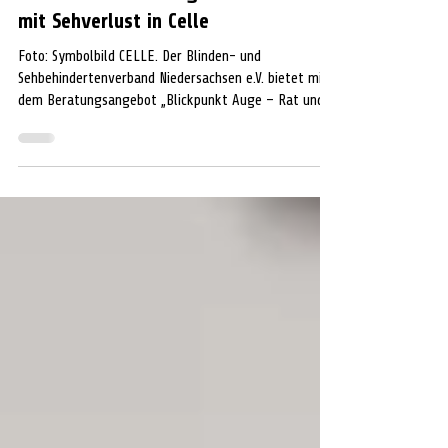
Kostenlose Beratung für Menschen
mit Sehverlust in Celle
Foto: Symbolbild CELLE. Der Blinden- und
Sehbehindertenverband Niedersachsen e.V. bietet mit
dem Beratungsangebot „Blickpunkt Auge – Rat und
Hilfe bei Sehverlust“ eine kostenfreie und
unabhängige Beratung für blinde und sehbehinderte
Menschen sowie deren Angehörige an. Die Beratung
informiert über den Umgang mit einer
Seheinschränkung, geeignete Hilfsmittel sowie
rechtliche und soziale Ansprüche. Zudem erhalten
Betroffene Informationen zu häufigen
Augenerkrankungen wie der Al