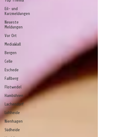
Top Thema
Eil- und
Kurzmeldungen
Neueste
Meldungen
Vor Ort
MediaWall
Bergen
Celle
Eschede
Faßberg
Flotwedel
Hambühren
Lachendorf
Lohheide
Nienhagen
Südheide