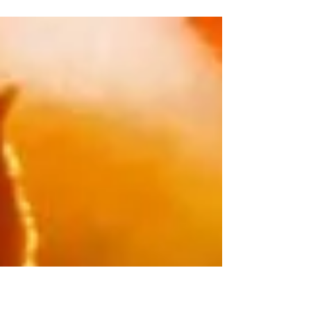
mit Demenz verstehen“ für Angehörige,
Alltagsbegleiter, Interessierte, Nachbarschaftshelfer
und Ehrenamtliche in Kooperation mit der BARMER
an. Das Seminar geht über sechs Abende. Die
Seminarreihe beginnt Mittwoch, 19.08.26 von 18:00 –
22:00 Uhr im CDI-Büro Fritzenwiese 117. Weitere
Termine: Mittwoch 26.08.2026, 02.09.2026, 09.09.2026,
16.09.2026, 23.09.2026. Anmeldung bitte