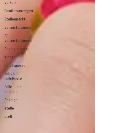
Verkehr
Familienanzeigen
Stellenmarkt
Veranstaltungen
AD-
Veranstaltungen
Anzeigenmarkt
Kinder
Berufsmesse
Jobs bei
CelleHeute
Celle - ein
Gedicht
Anzeige
stelle
stell