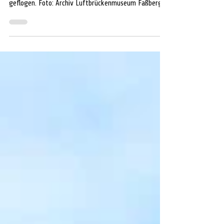
Am 27. August 1949 wurde die letzte von nahezu
540.000 Tonnen Kohle von Faßberg aus nach Berlin
geflogen. Foto: Archiv Luftbrückenmuseum Faßberg
FASSBERG. Vor genau 70 Jahren übergab die Royal Air
Force den Fliegerhorst Faßberg an die neu
aufgestellte deutsche Luftwaffe. Gleichzeitig jährt
sich in 2026 der letzte Flug der Luftbrücke Faßberg –
Berlin zum 77. Mal. Als Ausdruck der Verbundenheit
mit den Veteranen des Standortes und der lokalen
Geschichte, sowie als Zeichen des R