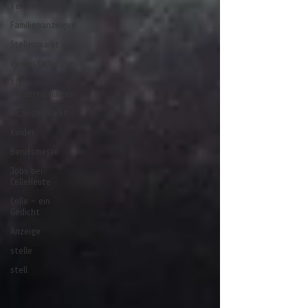
Verkehr
Familienanzeigen
Stellenmarkt
Veranstaltungen
AD-
Veranstaltungen
Anzeigenmarkt
Kinder
Berufsmesse
Jobs bei
CelleHeute
Celle - ein
Gedicht
Anzeige
stelle
stell