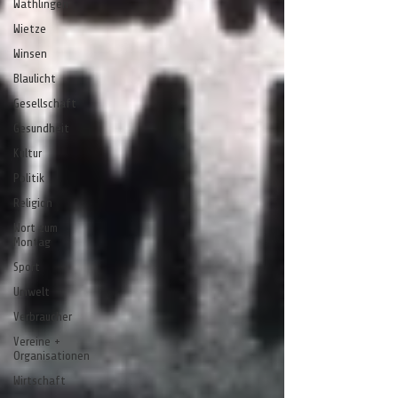
Wathlingen
Wietze
Winsen
Blaulicht
Gesellschaft
Gesundheit
Kultur
Politik
Religion
Wort zum
Montag
Sport
Umwelt
Verbraucher
Vereine +
Organisationen
Wirtschaft