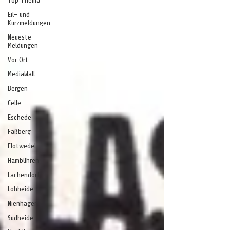
Top Thema
Eil- und
Kurzmeldungen
Neueste
Meldungen
Vor Ort
MediaWall
Bergen
Celle
Eschede
Faßberg
Flotwedel
Hambühren
Lachendorf
Lohheide
Nienhagen
Südheide