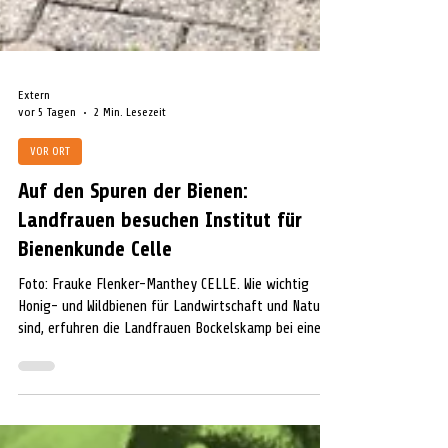
Extern
vor 5 Tagen
2 Min. Lesezeit
VOR ORT
Auf den Spuren der Bienen:
Landfrauen besuchen Institut für
Bienenkunde Celle
Foto: Frauke Flenker-Manthey CELLE. Wie wichtig
Honig- und Wildbienen für Landwirtschaft und Natur
sind, erfuhren die Landfrauen Bockelskamp bei einer
Fahrradtour zum Institut für Bienenkunde in Celle,
das im kommenden Jahr sein einhundertjähriges