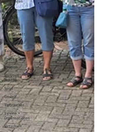
Wathlingen
Wietze
Winsen
Blaulicht
Gesellschaft
Gesundheit
Kultur
Politik
Religion
Wort zum
Montag
Sport
Umwelt
Verbraucher
Vereine +
Organisationen
Wirtschaft