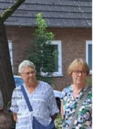
Top Thema
Eil- und
Kurzmeldungen
Neueste
Meldungen
Vor Ort
MediaWall
Bergen
Celle
Eschede
Faßberg
Flotwedel
Hambühren
Lachendorf
Lohheide
Nienhagen
Südheide