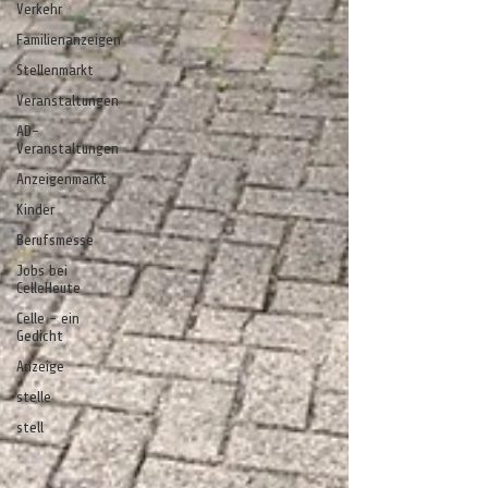
Verkehr
Familienanzeigen
Stellenmarkt
Veranstaltungen
AD-
Veranstaltungen
Anzeigenmarkt
Kinder
Berufsmesse
Jobs bei
CelleHeute
Celle - ein
Gedicht
Anzeige
stelle
stell