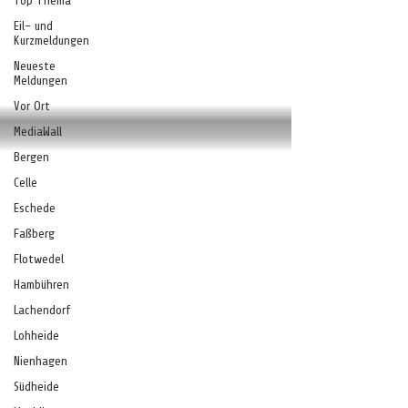
Top Thema
Eil- und
Kurzmeldungen
Neueste
Meldungen
Vor Ort
MediaWall
Bergen
Celle
Eschede
Faßberg
Flotwedel
Hambühren
Lachendorf
Lohheide
Nienhagen
Südheide