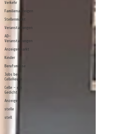
Verkehr
Familienanzeigen
Stellenmarkt
Veranstaltungen
AD-
Veranstaltungen
Anzeigenmarkt
Kinder
Berufsmesse
Jobs bei
CelleHeute
Celle - ein
Gedicht
Anzeige
stelle
stell