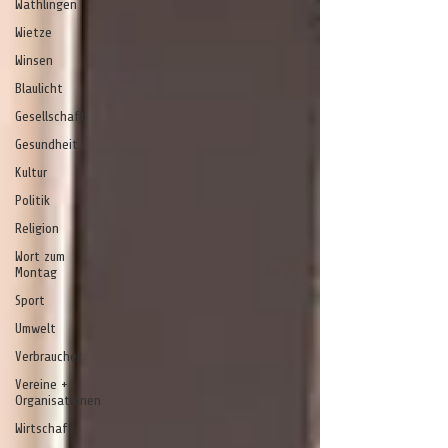
Wathlingen
Wietze
Winsen
Blaulicht
Gesellschaft
Gesundheit
Kultur
Politik
Religion
Wort zum
Montag
Sport
Umwelt
Verbraucher
Vereine +
Organisationen
Wirtschaft