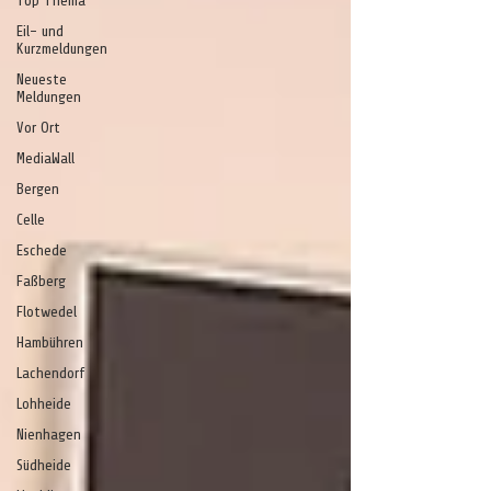
Top Thema
Eil- und
Kurzmeldungen
Neueste
Meldungen
Vor Ort
MediaWall
Bergen
Celle
Eschede
Faßberg
Flotwedel
Hambühren
Lachendorf
Lohheide
Nienhagen
Südheide