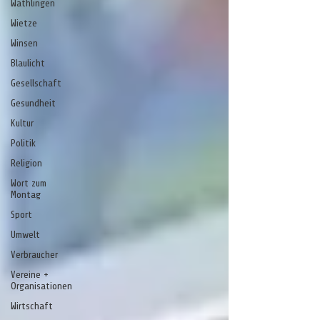
Wathlingen
Wietze
Winsen
Blaulicht
Gesellschaft
Gesundheit
Kultur
Politik
Religion
Wort zum
Montag
Sport
Umwelt
Verbraucher
Vereine +
Organisationen
Wirtschaft