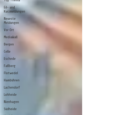
Top Thema
Eil- und
Kurzmeldungen
Neueste
Meldungen
Vor Ort
MediaWall
Bergen
Celle
Eschede
Faßberg
Flotwedel
Hambühren
Lachendorf
Lohheide
Nienhagen
Südheide