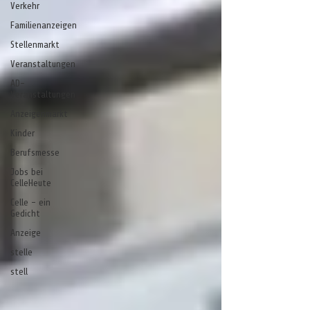
Verkehr
Familienanzeigen
Stellenmarkt
Veranstaltungen
AD-
Veranstaltungen
Anzeigenmarkt
Kinder
Berufsmesse
Jobs bei
CelleHeute
Celle - ein
Gedicht
Anzeige
stelle
stell