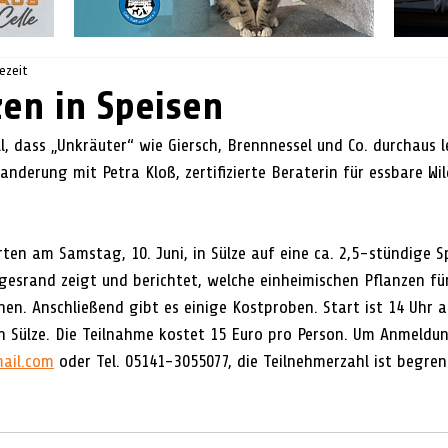
sezeit
zen in Speisen
l, dass „Unkräuter“ wie Giersch, Brennnessel und Co. durchaus l
Wanderung mit Petra Kloß, zertifizierte Beraterin für essbare Wi
rten am Samstag, 10. Juni, in Sülze auf eine ca. 2,5-stündige S
gesrand zeigt und berichtet, welche einheimischen Pflanzen fü
n. Anschließend gibt es einige Kostproben. Start ist 14 Uhr a
 Sülze. Die Teilnahme kostet 15 Euro pro Person. Um Anmeldu
ail.com
 oder Tel. 05141-3055077, die Teilnehmerzahl ist begren