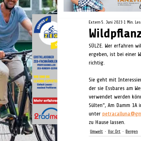
Extern
5. Juni 2023
1 Min. Le
Wildpflan
SÜLZE. Wer erfahren wil
ergeben, ist bei einer 
richtig. 
Sie geht mit Interessie
der sie Essbares am We
verwendet werden könne
Sülten“, Am Damm 1A in
unter 
petracalluna@gm
zu Hause lassen.
Umwelt
Vor Ort
Bergen