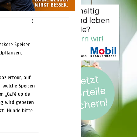
eckere Speisen 
ldpflanzen, 
paziertour, auf 
r welche Speisen 
m „Café up de 
ng wird gebeten 
zt. Hunde bitte 