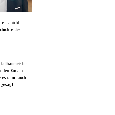
te es nicht 
chichte des 
tallbaumeister. 
nden Kurs in 
e es dann auch 
bgesagt."