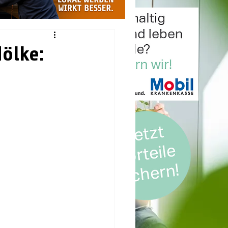
Nölke: