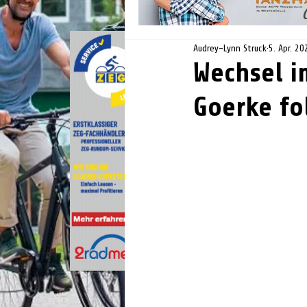
Audrey-Lynn Struck
5. Apr. 20
Wechsel i
Goerke fo