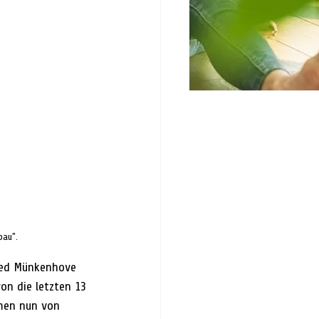
bau".
red Münkenhove 
on die letzten 13 
hmen nun von 