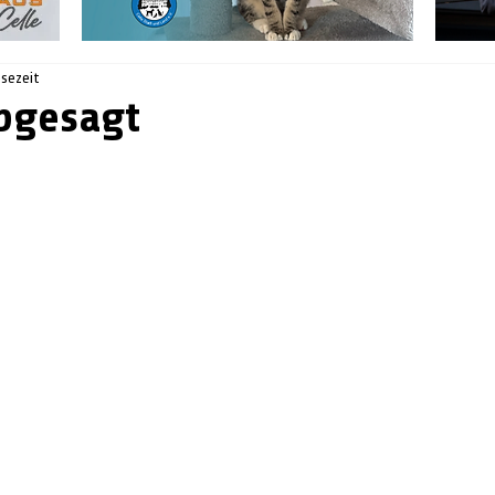
esezeit
bgesagt