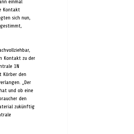
ann einmal 
e Kontakt 
gten sich nun, 
ugestimmt, 
achvollziehbar, 
n Kontakt zu der 
ntrale 1N 
t Körber den 
erlangen. „Der 
hat und ob eine 
braucher den 
terial zukünftig 
trale 