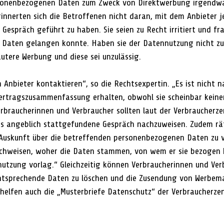
rsonenbezogenen Daten zum Zweck von Direktwerbung irgendw
innerten sich die Betroffenen nicht daran, mit dem Anbieter j
espräch geführt zu haben. Sie seien zu Recht irritiert und fra
e Daten gelangen konnte. Haben sie der Datennutzung nicht z
autere Werbung und diese sei unzulässig.
 Anbieter kontaktieren“, so die Rechtsexpertin. „Es ist nicht n
ertragszusammenfassung erhalten, obwohl sie scheinbar keine
rbraucherinnen und Verbraucher sollten laut der Verbraucherze
as angeblich stattgefundene Gespräch nachzuweisen. Zudem rä
Auskunft über die betreffenden personenbezogenen Daten zu v
chweisen, woher die Daten stammen, von wem er sie bezogen 
nutzung vorlag.“ Gleichzeitig können Verbraucherinnen und Ver
ntsprechende Daten zu löschen und die Zusendung von Werbema
 helfen auch die „Musterbriefe Datenschutz“ der Verbraucherzen