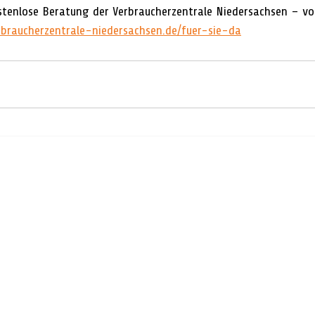
ostenlose Beratung der Verbraucherzentrale Niedersachsen – vor
braucherzentrale-niedersachsen.de/fuer-sie-da