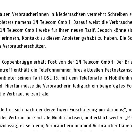
lten VerbraucherInnen in Niedersachsen vermehrt Schreiben e
ieters namens 1N Telecom GmbH. Darauf weist die Verbrauche
 1N Telecom GmbH webe für ihren neuen Tarif. Jedoch könne sic
erinnern, Kontakt zu diesem Anbieter gehabt zu haben. Die S
e Verbraucherschützer.
s Coppenbrügge erhält Post von der 1N Telecom GmbH. Der Brief
Betreff enthält die Telefonnummer ihres aktuellen Festnetzansc
Anbieter seinen Tarif DSL 16, mit dem Telefonate in Mobilfunk
d. Hierfür müsse die Verbraucherin lediglich ein beigefügtes Fo
die Verbraucherzentrale.
delt es sich nach der derzeitigen Einschätzung um Werbung“, m
der Verbraucherzentrale Niedersachsen, und erklärt weiter: „Per
nzulässig, es sei denn, Verbraucherinnen und Verbraucher haben