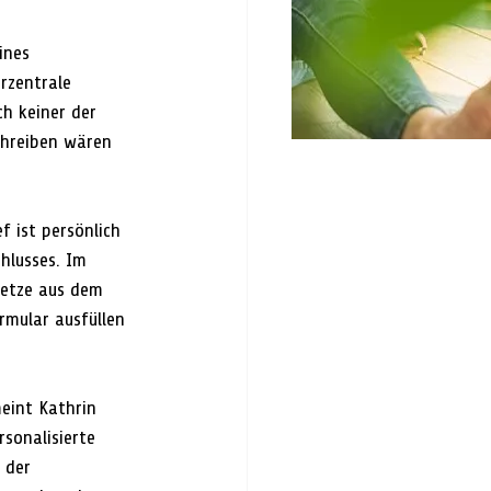
ines 
rzentrale 
h keiner der 
chreiben wären 
 ist persönlich 
hlusses. Im 
netze aus dem 
rmular ausfüllen 
eint Kathrin 
sonalisierte 
 der 