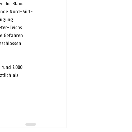
r die Blaue 
hende Nord-Süd-
fügung.
ter-Teichs 
ne Gefahren 
eschlossen 
 rund 7.000 
tlich als 