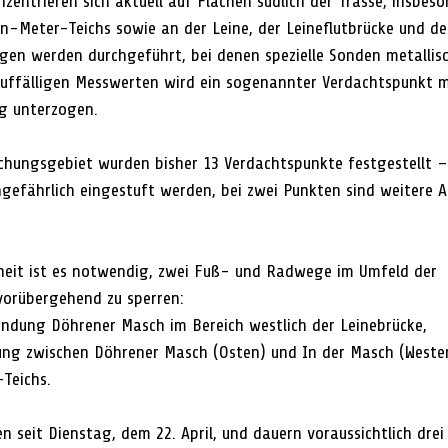
zentrieren sich aktuell auf Flächen südlich der Trasse, insbes
n-Meter-Teichs sowie an der Leine, der Leineflutbrücke und de
gen werden durchgeführt, bei denen spezielle Sonden metallis
uffälligen Messwerten wird ein sogenannter Verdachtspunkt m
ng unterzogen.
chungsgebiet wurden bisher 13 Verdachtspunkte festgestellt –
ungefährlich eingestuft werden, bei zwei Punkten sind weitere 
heit ist es notwendig, zwei Fuß- und Radwege im Umfeld der 
vorübergehend zu sperren:
ndung Döhrener Masch im Bereich westlich der Leinebrücke,
ung zwischen Döhrener Masch (Osten) und In der Masch (Weste
Teichs.
 seit Dienstag, dem 22. April, und dauern voraussichtlich drei