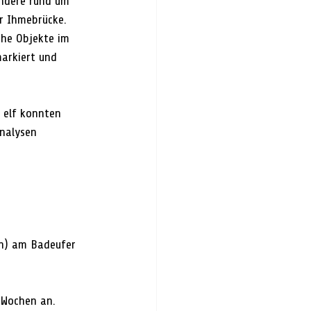
ondere rund um 
r Ihmebrücke. 
che Objekte im 
arkiert und 
 elf konnten 
Analysen 
n) am Badeufer 
 Wochen an. 