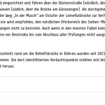
 eingerichtet und führen über die Düsternstraße (nördlich, übe
wiesen (südlich, über die Brücke am Gänseanger). Als durchge
der Weg „In der Masch“ am Ostufer der Leineflutbrücke zur Ver
te wird empfohlen, den nördlichen Uferbereich des Sieben-Me
ngen nicht zu betreten. Auch wenn in den meisten Fällen kei
nn ein Restrisiko bis zum Abschluss aller Prüfungen nicht ausg
bschnitt rund um die Behelfsbrücke in Döhren wurden seit 2021
n. Die dort identifizierten Verdachtspunkte stellten sich letz
t heraus.