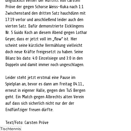
unglücklich verlief der Auftritt von Carsten 
Pröve der gegen Schorse Weiss-Kuka nach 1:1 
Zwischenstand den dritten Satz hauchdünn mit 
17:19 verlor und anschließend leider auch den 
vierten Satz. Dafür demonstrierte Eicklingens 
Nr. 5 Guido Koch an diesem Abend gegen Lothar 
Geyer, dass er jetzt voll im „flow“ ist. Hier 
scheint seine kürzliche Vermählung vielleicht 
doch neue Kräfte freigesetzt zu haben. Seine 
Bilanz bis dato: 4:0 Einzelsiege und 3:0 in den 
Doppeln und damit immer noch ungeschlagen. 
Leider steht jetzt erstmal eine Pause im 
Spielplan an, bevor es dann am Freitag 04.11., 
erneut in eigener Halle, gegen den TuS Bergen 
geht. Ein Match gegen Albrechts alten Verein 
auf dass sich sicherlich nicht nur der der 
Endfünfziger freuen dürfte. 
Text/Foto: Carsten Pröve
Tischtennis