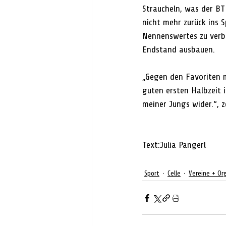
Straucheln, was der BT
nicht mehr zurück ins S
Nennenswertes zu verbu
Endstand ausbauen.
„Gegen den Favoriten m
guten ersten Halbzeit 
meiner Jungs wider.“, z
Text:Julia Pangerl
Sport
Celle
Vereine + Or