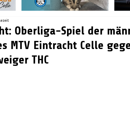
sezeit
cht: Oberliga-Spiel der män
s MTV Eintracht Celle geg
weiger THC