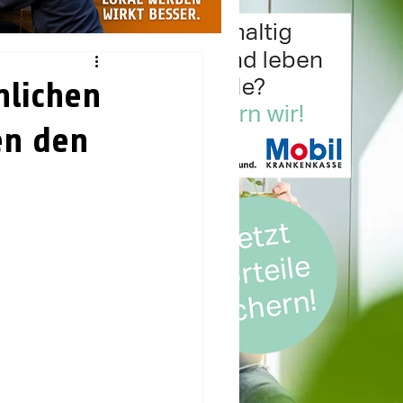
nlichen
en den