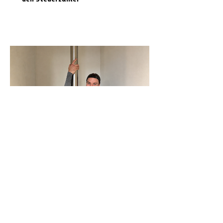
N-Joy-Challenge in Celle: Moderator
rutscht 143 Mal die Feuerwehrstange
runter