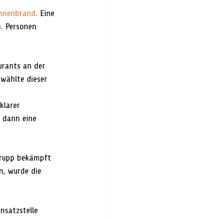
onnenbrand
. Eine 
. Personen 
urants an der 
wählte dieser 
klarer 
 dann eine 
trupp bekämpft 
n, wurde die 
nsatzstelle 