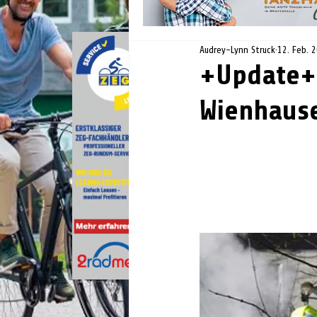
Audrey-Lynn Struck
12. Feb. 
+Update+
Wienhaus