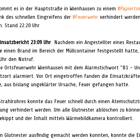
ommt es in der Hauptstraße in Wienhausen zu einem 
#Papiert
k des schnellen Eingreifens der 
#Feuerwehr
 verhindert werden
. Stand 22:20 Uhr
nsatzbericht 23:09 Uhr 
 Nachdem ein Angestellter eines Resta
 einen Brand im Bereich der Müllcontainer festgestellt hatte, 
Uhr den Notruf.
ie Ortsfeuerwehr Wienhausen mit dem Alarmstichwort "B1 - Un
tzort alarmiert. Vor Ort eingetroffen fanden die Einsatzkräfte
e, aus bislang ungeklärter Ursache, Feuer gefangen hatte.
trahlrohres konnte das Feuer schnell durch einen Atemschutz
ung verhindert werden. Um alle Glutnester ablöschen zu könne
kippt und der Inhalt mittels Wärmebildkamera kontrolliert.
 Glutnester ausfindig gemacht werden konnten, konnte die Ei