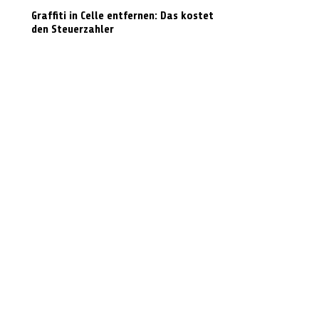
Graffiti in Celle entfernen: Das kostet es
den Steuerzahler
N-Joy-Challenge in Celle: Moderator
rutscht 143 Mal die Feuerwehrstange
runter