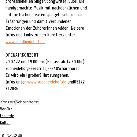
professionellen Singer/Songwriter-Duos. Die 
handgemachte Musik mit nachdenklichen und 
optimistischen Texten spiegelt sehr oft die 
Erfahrungen und damit verbundenen 
Emotionen der ZuhörerInnen wider.  Weitere 
Infos und Links zu den Künstlers unter 
www.suedheidehof.de
OPENAIRKONZERT
29.07.22 um 19:00 Uhr (Einlass ab 17:30 Uhr)
Südheidehof,Heerstr.15,29348Scharnhorst
Es wird ein (großer) Hut rumgehen.
Infos unter 
www.suedheidehof.de
 und05142-
312036
Konzert
Scharnhorst
Vor Ort
Eschede
Kultur