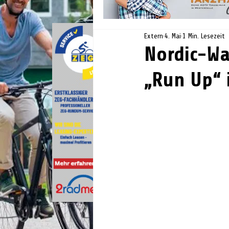
Extern
4. Mai
1 Min. Lesezeit
Nordic-Wa
„Run Up“ 