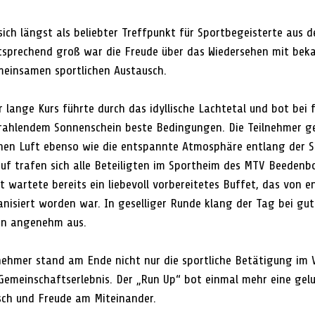
sich längst als beliebter Treffpunkt für Sportbegeisterte aus
ntsprechend groß war die Freude über das Wiedersehen mit bek
meinsamen sportlichen Austausch.
 lange Kurs führte durch das idyllische Lachtetal und bot bei 
rahlendem Sonnenschein beste Bedingungen. Die Teilnehmer ge
hen Luft ebenso wie die entspannte Atmosphäre entlang der S
uf trafen sich alle Beteiligten im Sportheim des MTV Beedenbo
t wartete bereits ein liebevoll vorbereitetes Buffet, das von e
anisiert worden war. In geselliger Runde klang der Tag bei gu
en angenehm aus.
lnehmer stand am Ende nicht nur die sportliche Betätigung im 
Gemeinschaftserlebnis. Der „Run Up“ bot einmal mehr eine ge
ch und Freude am Miteinander.