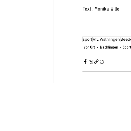
Text: 
Monika Wille
sport
VfL Wathlingen
Beed
Vor Ort
Wathlingen
Spor