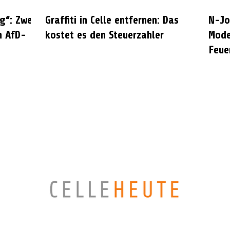
g“: Zwei
Graffiti in Celle entfernen: Das
N-Jo
n AfD-
kostet es den Steuerzahler
Mode
Feue
CELLEHEUTE – die crossmediale Online-Tageszeitung