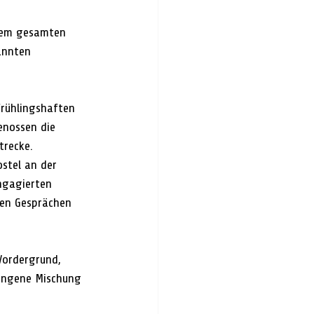
 dem gesamten 
annten 
frühlingshaften 
nossen die 
trecke.
stel an der 
ngagierten 
ten Gesprächen 
Vordergrund, 
lungene Mischung 