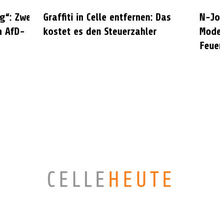
g“: Zwei
Graffiti in Celle entfernen: Das
N-Jo
n AfD-
kostet es den Steuerzahler
Mode
Feue
CELLEHEUTE – die crossmediale Online-Tageszeitung