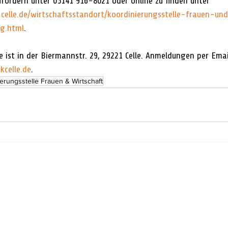
ufordern unter 05141 916-8021 oder online zu finden unter 
celle.de/wirtschaftsstandort/koordinierungsstelle-frauen-un
ng.html
.
e ist in der Biermannstr. 29, 29221 Celle. Anmeldungen per Emai
kcelle.de
.
erungsstelle Frauen & Wirtschaft