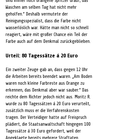
sind immer noch orangene Spritzer drauf, das 
Waschen am selben Tag hat nicht mehr 
geholfen.“ Deshalb vermutete der 
Reinigungsspezialist, dass die Farbe nicht 
wasserlöslich war. Hätte man nicht so schnell 
reagiert, wäre mit großer Chance ein Teil der 
Farbe auch auf dem Denkmal zurückgeblieben. 
Urteil: 
80 Tagessätze á 20 Euro
Ein zweiter Zeuge gab an, dass gegen 12 Uhr 
die Arbeiten bereits beendet waren. „Am Boden 
waren noch kleine Farbreste aus Orange zu 
erkennen, das Denkmal aber war sauber.“ Das 
reichte dem Richter jedoch nicht aus. Moritz R. 
wurde 
zu 
80 Tagessätzen á 20 Euro verurteilt, 
zusätzlich muss er die Verfahrenskosten 
tragen. Der Verteidiger hatte auf Freispruch 
plädiert, die Staatsanwaltschaft hingegen 100 
Tagessätze á 30 Euro gefordert, weil der 
Angeklagte bereits mehrere Straftaten 