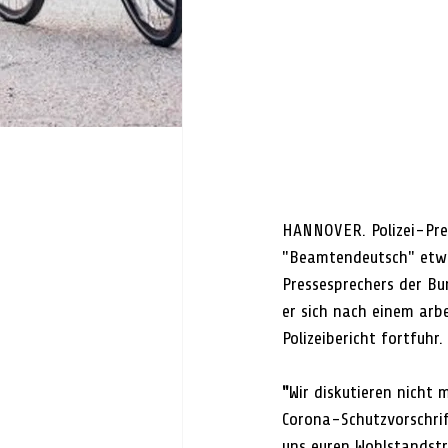
HANNOVER. Polizei-Pres
"Beamtendeutsch" etwas
Pressesprechers der Bu
er sich nach einem ar
Polizeibericht fortfuhr
"
Wir diskutieren nicht 
Corona-Schutzvorschrif
uns euren Wohlstandstr