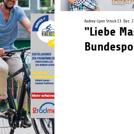
Audrey-Lynn Struck
13. Dez. 
"Liebe Mas
Bundespol