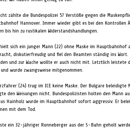
ht zählte die Bundespolizei 57 Verstöße gegen die Maskenpfli
bahnhof Hannover. Immer wieder gibt es bei den Kontrollen Är
 bis hin zu rustikalen Widerstandshandlungen.
hielt sich ein junger Mann (22) ohne Maske im Hauptbahnhof a
acht, diskutierfreudig und fiel den Beamten ständig ins Wort. 
den und zur Wache wollte er auch nicht mit. Letztlich leistete
nd und wurde zwangsweise mitgenommen.
zfahrer (24) trug im ICE keine Maske. Der Bulgare beleidigte M
gte den Weisungen nicht. Bundespolizisten holten den Mann a
us Hainholz wurde im Hauptbahnhof sofort aggressiv. Er belei
nen mit dem Tod.
te ein 32-jähriger Ronneberger aus der S-Bahn geholt werden.