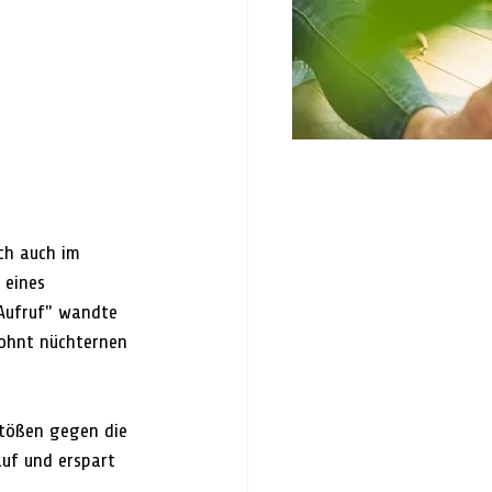
ch auch im 
 eines 
"Aufruf" wandte 
ohnt nüchternen 
stößen gegen die 
auf und erspart 