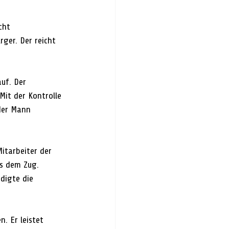
cht 
ger. Der reicht 
uf. Der 
Mit der Kontrolle 
 der Mann 
itarbeiter der 
us dem Zug.
digte die 
 Er leistet 