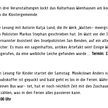
h drei Veranstaltungen lockt das Kulturhaus Wienhausen am 
 die Klostergemeinde.
Lesung mit Autorin Katja Lund, die ihr Werk „Watten- meergra
Polizisten Markus Stephan geschrieben hat. Im Watt vor der I
nannter Assistent des Inselpolizisten Jan Benden, auf ein alt
icher: Es muss ein sagenhaftes, antikes Artefakt sein! Einige 
gerufen, da eine weibliche Leiche gefunden wurde ... 
Termin: 1
n Lesung für Kinder startet der Samstag. Musikclown Anders ist
ubskoffer ist gepackt und bald geht es los in die Ferien. Währ
einen Bus war- tet, hat er noch reichlich Zeit mit den Zuschaue
zählen, was in den Ferien alles passieren kann.
.00 Uhr