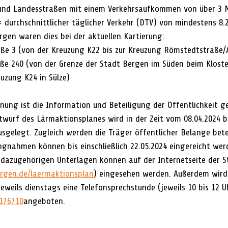
nd Landesstraßen mit einem Verkehrsaufkommen von über 3 Mi
 durchschnittlicher täglicher Verkehr (DTV) von mindestens 8.2
rgen waren dies bei der aktuellen Kartierung:
traße 3 (von der Kreuzung K22 bis zur Kreuzung Römstedtstraße
traße 240 (von der Grenze der Stadt Bergen im Süden beim Klost
uzung K24 in Sülze)
nung ist die Information und Beteiligung der Öffentlichkeit ge
wurf des Lärmaktionsplanes wird in der Zeit vom 08.04.2024 bis
usgelegt. Zugleich werden die Träger öffentlicher Belange beteil
gnahmen können bis einschließlich 22.05.2024 eingereicht wer
 dazugehörigen Unterlagen können auf der Internetseite der S
rgen.de/laermaktionsplan
) eingesehen werden. Außerdem wird
eweils dienstags eine Telefonsprechstunde (jeweils 10 bis 12 U
176710
angeboten.