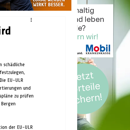
ird
 schädliche 
estzulegen, 
 Die EU-ULR 
artierungen und 
spläne zu prüfen 
 Bergen 
tion der EU-ULR 