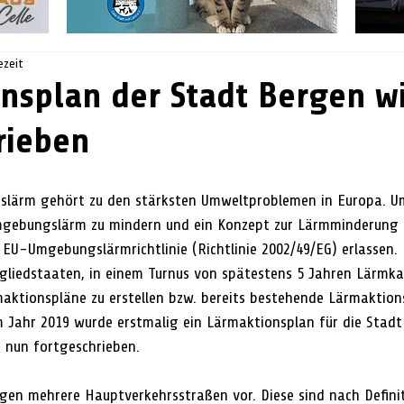
ezeit
nsplan der Stadt Bergen w
rieben
lärm gehört zu den stärksten Umweltproblemen in Europa. Um
gebungslärm zu mindern und ein Konzept zur Lärmminderung f
 EU-Umgebungslärmrichtlinie (Richtlinie 2002/49/EG) erlassen.
tgliedstaaten, in einem Turnus von spätestens 5 Jahren Lärmk
ktionspläne zu erstellen bzw. bereits bestehende Lärmaktion
m Jahr 2019 wurde erstmalig ein Lärmaktionsplan für die Stadt
d nun fortgeschrieben.
egen mehrere Hauptverkehrsstraßen vor. Diese sind nach Defini