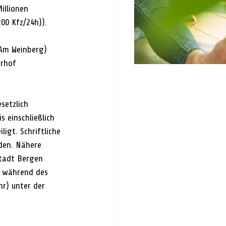
llionen 
00 Kfz/24h)).
/Am Weinberg)
erhof 
setzlich 
 einschließlich 
igt. Schriftliche 
den. Nähere 
tadt Bergen 
 während des 
hr) unter der 