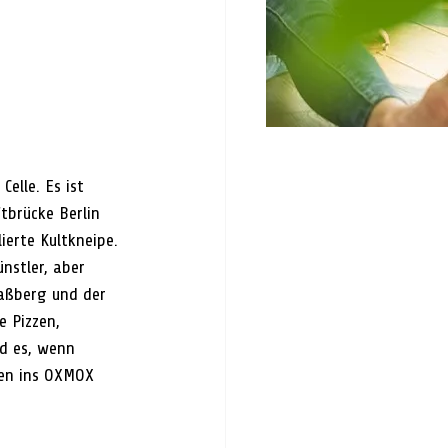
elle. Es ist 
tbrücke Berlin 
ierte Kultkneipe. 
nstler, aber 
aßberg und der 
 Pizzen, 
d es, wenn 
en ins OXMOX 