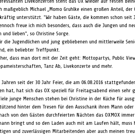
nteressanten Livekonzerten steht das OX wieder auf festen Bein
ch maßgeblich Michael „Momo Gruhlke einen großen Anteil, der C
tkräftig unterstützt. "Wir haben Gäste, die kommen schon seit
Dennoch freue ich mich besonders, dass auch die Jungen und ne
 und lieben", so Christine Sorge.
ür die Jugendlichen und jung gebliebenen und mittlerweile Seni
d, ein beliebter Treffpunkt.
icher, dass man dort mit der Zeit geht: Mottopartys, Public Vie
pameisterschaften, Tanz Ab, Livekonzerte und mehr.
Jahren seit der 30 Jahr Feier, die am 06.08.2016 stattgefund
en hat, hat sich das OX speziell für Freitagsabend einen sehr 
iele junge Menschen stehen bei Christine in der Küche für aus
tützend hinter dem Tresen für den Ausschank ihren Mann oder 
n nach von den Gästen durchfeierten Nächten das OXMOX immer
mann bringt und so den Laden auch mit am Laufen hält, muss 
tigen und zuverlässigen Mitarbeitenden aber auch meinen tre