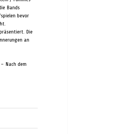
die Bands 
spielen bevor 
ht.
räsentiert. Die 
innerungen an 
h – Nach dem 