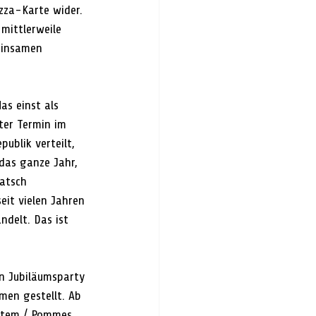
zza-Karte wider. 
mittlerweile 
einsamen 
as einst als 
ter Termin im 
ublik verteilt, 
das ganze Jahr, 
atsch 
eit vielen Jahren 
ndelt. Das ist 
n Jubiläumsparty 
men gestellt. Ab 
lltem / Pommes 