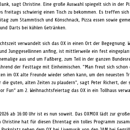
nk, sagt Christine. Eine große Auswahl spiegelt sich in der Pi
s freitags schwierig einen Tisch zu bekommen. Es treffen sich 
eitag zum Stammtisch und Könschnack, Pizza essen sowie gem
 und Darts bei kühlen Getränken.
achtszeit verwandelt sich das OX in einen Ort der Begegnung. W
und Junggesellinnen anfing, ist mittlerweile ein fest eingeplan
Ehemalige aus und um Faßberg, zum Teil in der ganzen Bundesrep
ährend der Festtage mit Einheimischen. "Man freut sich schon 
en im OX alte Freunde wieder sehen kann, um den neuesten Tr
die guten, alten Zeiten zu plaudern", sagt Peter Richert, der s
For Fun“ am 2. Weihnachtsfeiertag das OX in ein Tollhaus verwa
026 ab 16:00 Uhr ist es nun soweit. Das OXMOX lädt zur große
Christine hat für diesen Ehrentag ein tolles Programm zusam
 Parkplatz neben dem OX bei Livemusik von den JAM bei Gegri