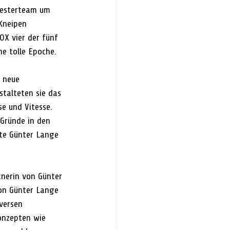
testerteam um 
Kneipen 
X vier der fünf 
ne tolle Epoche.
 neue 
talteten sie das 
e und Vitesse. 
Gründe in den 
rte Günter Lange 
tnerin von Günter 
on Günter Lange 
versen 
onzepten wie 