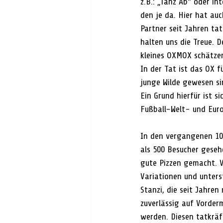
z.B.: „Tanz Ab“ oder i
den je da. Hier hat au
Partner seit Jahren ta
halten uns die Treue. 
kleines OXMOX schätzen
In der Tat ist das OX f
junge Wilde gewesen sin
Ein Grund hierfür ist s
Fußball-Welt- und Euro
In den vergangenen 10 
als 500 Besucher geseh
gute Pizzen gemacht. V
Variationen und unters
Stanzi, die seit Jahre
zuverlässig auf Vorder
werden. Diesen tatkräf