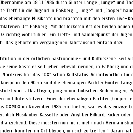
 Übernahme am 18.11.1986 durch Günter Lange „Lunge“ und Th
ste Treff für die Jugend in Faßberg. „Lunge“ und „Cooper“ hau
das ehemalige Musikcafe und brachten mit den ersten Live-Ko
schlafenen Ort Faßberg. Mit der lockeren Art der beiden neuen
OX richtig wohl fühlen. Ein Treff- und Sammelpunkt der Juge
ch. Das gehörte im vergangenen Jahrtausend einfach dazu.
itution in der örtlichen Gastronomie- und Kulturszene. Seit vi
wie seine Gäste es seit jeher liebevoll nennen, in Faßberg und 
m Nordkreis hat das "OX" schon Kultstatus. Verantwortlich für 
ltkneipe in den 90èrn sind die ehemaligen Pächter Günter Lan
stützt von tatkräftigen, jungen und hübschen Bedienungen, P
n und Unterstützern. Einer der ehemaligen Pächter „Cooper“ er
das OXMOX im November 1986 eröffneten, war es das einzige Lo
ichlich Musik über Kassette oder Vinyl bei Billiard, Kicker oder
nd anziehend. Diese mussten nun nicht mehr nach Hermannsbur
ondern konnten im Ort bleiben, um sich zu treffen." Daran hat 