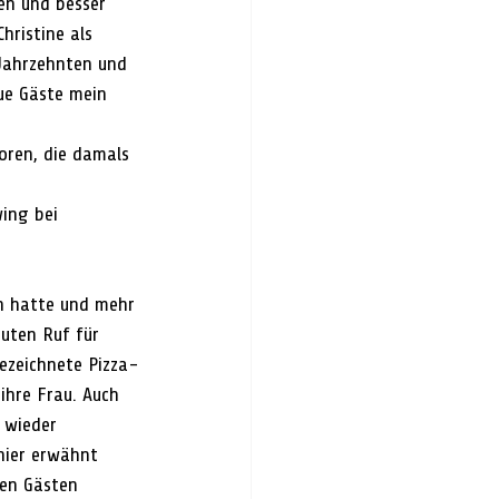
en und besser 
hristine als 
 Jahrzehnten und 
ue Gäste mein 
oren, die damals 
wing bei
en hatte und mehr 
guten Ruf für 
gezeichnete Pizza-
ihre Frau. Auch 
 wieder 
hier erwähnt 
uen Gästen 