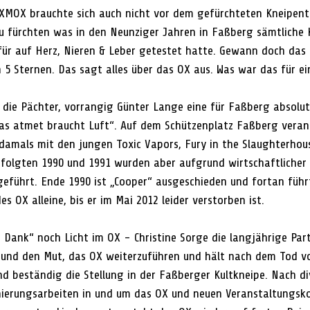
OXMOX brauchte sich auch nicht vor dem gefürchteten Kneipen
zu fürchten was in den Neunziger Jahren in Faßberg sämtliche 
r auf Herz, Nieren & Leber getestet hatte. Gewann doch das O
n 5 Sternen. Das sagt alles über das OX aus. Was war das für ei
 die Pächter, vorrangig Günter Lange eine für Faßberg absolut
as atmet braucht Luft“. Auf dem Schützenplatz Faßberg verans
 damals mit den jungen Toxic Vapors, Fury in the Slaughterhous
 folgten 1990 und 1991 wurden aber aufgrund wirtschaftlicher 
geführt. Ende 1990 ist „Cooper“ ausgeschieden und fortan füh
es OX alleine, bis er im Mai 2012 leider verstorben ist.
i Dank“ noch Licht im OX - Christine Sorge die langjährige Par
t und den Mut, das OX weiterzuführen und hält nach dem Tod v
nd beständig die Stellung in der Faßberger Kultkneipe. Nach di
ierungsarbeiten in und um das OX und neuen Veranstaltungsk