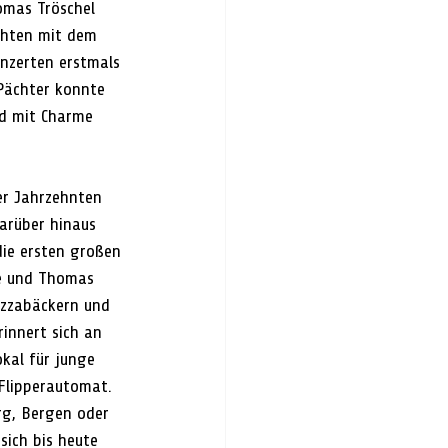
omas Tröschel 
chten mit dem 
nzerten erstmals 
 Pächter konnte 
nd mit Charme 
er Jahrzehnten 
darüber hinaus 
die ersten großen 
ge und Thomas 
izzabäckern und 
innert sich an 
kal für junge 
 Flipperautomat. 
g, Bergen oder 
sich bis heute 