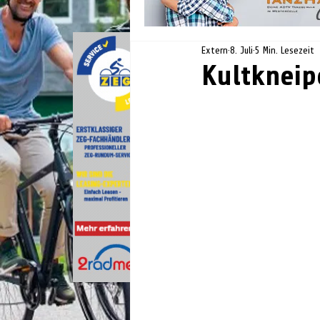
Extern
8. Juli
5 Min. Lesezeit
Kultkneip