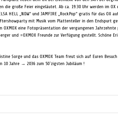
en die große Feier eingeläutet. Ab ca. 19:30 Uhr werden im OX 
ELSA HELL „NDW“ und JAMFIRE „RockPop“ gratis für das OX auf
Aftershowparty mit Musik vom Plattenteller in den Endspurt ge
im OXMOX eine Fotopräsentation der vergangenen Jahrzehnte p
berger und =OXMOX Freunde zur Verfügung gestellt. Schöne Er
 Christine Sorge und das OXMOX Team freut sich auf Euren Besuc
n 10 Jahre → 2036 zum 50`zigsten Jubiläum !
m