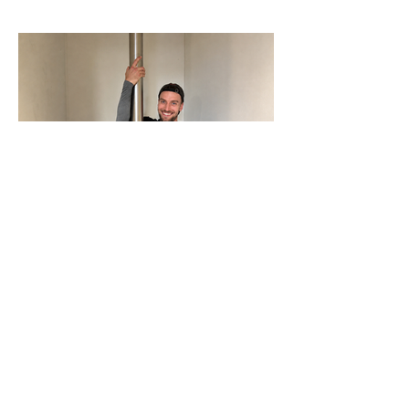
N-Joy-Challenge in Celle: Moderator
rutscht 143 Mal die Feuerwehrstange
runter