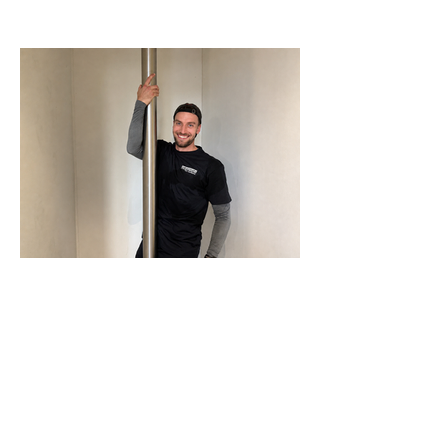
N-Joy-Challenge in Celle: Moderator
rutscht 143 Mal die Feuerwehrstange
runter