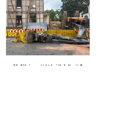
32-Jähriger stirbt bei Unfall mit Bagger:
Teil der Wittinger Straße derzeit
gesperrt