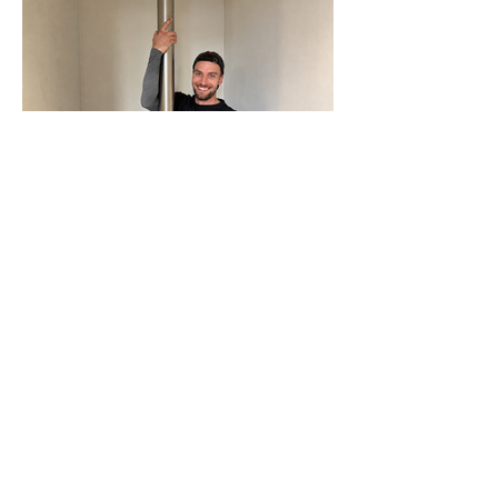
N-Joy-Challenge in Celle: Moderator
rutscht 143 Mal die Feuerwehrstange
runter