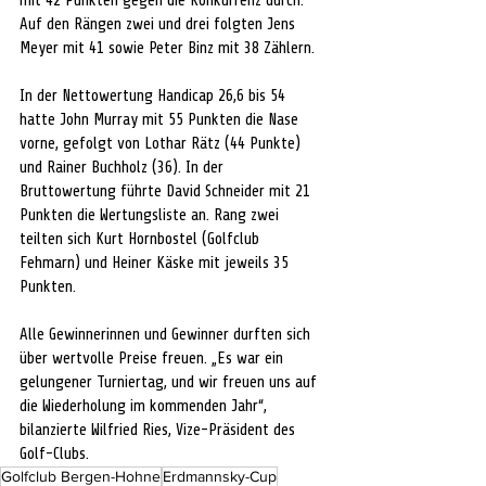
mit 42 Punkten gegen die Konkurrenz durch. 
Auf den Rängen zwei und drei folgten Jens 
Meyer mit 41 sowie Peter Binz mit 38 Zählern.
In der Nettowertung Handicap 26,6 bis 54 
hatte John Murray mit 55 Punkten die Nase 
vorne, gefolgt von Lothar Rätz (44 Punkte) 
und Rainer Buchholz (36). In der 
Bruttowertung führte David Schneider mit 21 
Punkten die Wertungsliste an. Rang zwei 
teilten sich Kurt Hornbostel (Golfclub 
Fehmarn) und Heiner Käske mit jeweils 35 
Punkten.
Alle Gewinnerinnen und Gewinner durften sich 
über wertvolle Preise freuen. „Es war ein 
gelungener Turniertag, und wir freuen uns auf 
die Wiederholung im kommenden Jahr“, 
bilanzierte Wilfried Ries, Vize-Präsident des 
Golf-Clubs.	
Golfclub Bergen-Hohne
Erdmannsky-Cup