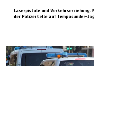
Laserpistole und Verkehrserziehung: Mit
der Polizei Celle auf Temposünder-Jagd
Unterwegs mit 1,7 Promille: Radfahrer
pöbelt Polizei an und zeigt Mittelfinger