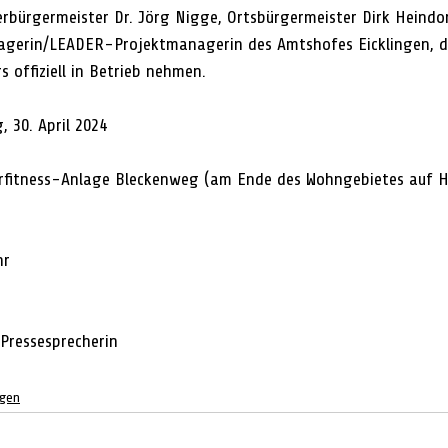
bürgermeister Dr. Jörg Nigge, Ortsbürgermeister Dirk Heindo
gerin/LEADER-Projektmanagerin des Amtshofes Eicklingen, d
 offiziell in Betrieb nehmen.
g, 30. April 2024
rfitness-Anlage Bleckenweg (am Ende des Wohngebietes auf H
hr
Pressesprecherin
ngen