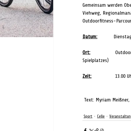
Gemeinsam werden Ober
Viehweg, Regionalmana
Outdoorfitness-Parcours
Datum:
           Diensta
Ort:
Outdoo
Spielplatzes)
Zeit:
                13.00 U
 Text:
 Myriam Meißner, 
Sport
Celle
Veranstaltu