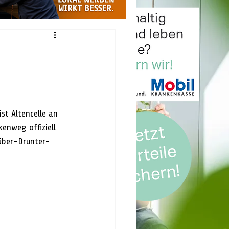
st Altencelle an 
enweg offiziell 
rüber-Drunter-